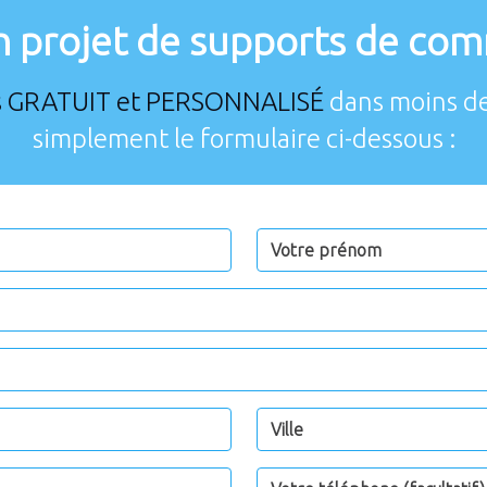
n projet de supports de com
s GRATUIT et PERSONNALISÉ
dans moins de
simplement le formulaire ci-dessous :